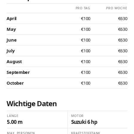
PRO TAG
PRO WOCHE
April
€100
€630
May
€100
€630
June
€100
€630
July
€100
€630
August
€100
€630
September
€100
€630
October
€100
€630
Wichtige Daten
LÄNGE
MOTOR
5.00 m
Suzuki 6 hp
MAX. PERSONEN
KRAFTSTOFFTANK